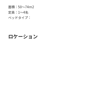
面積：50～74m2
定員：1～4名
ベッドタイプ：
ロケーション